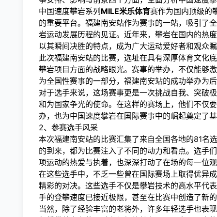
中国速度攀岩系列
MILE米乐体育
赛作为国内顶级的
的重要平台。福建南安站作为赛事的一站，吸引了全
岩运动发展历程的见证。近年来，攀岩在国内的热度
以其瞬间决胜的特点，成为广大运动爱好者和观众瞩
此次福建南安站的比赛，选址在具有深厚体育文化底
攀岩项目方面的战略眼光。赛事的举办，不仅能够激
为全国性赛事的一部分，福建南安站的成功举办为
对于选手来说，这场赛事更是一次挑战自我、突破极
和为国家争光的使命。在这样的赛场上，他们不仅要
办，也为中国速度攀岩在国际赛事中的崛起奠定了基
2、参赛选手风采
本次福建南安站的比赛汇集了来自全国各地的81名
的到来，都为比赛注入了不同的动力和看点。选手们
项运动的热爱与执着，也深深打动了在场的每一位观
在这些选手中，不乏一些曾在国际赛场上取得优异成
精彩的对决。这些选手不仅是攀岩技术的高水平代表
手的登攀速度已接近极限，甚至在比赛中创造了新的
当然，除了经验丰富的老将外，许多年轻选手也表现