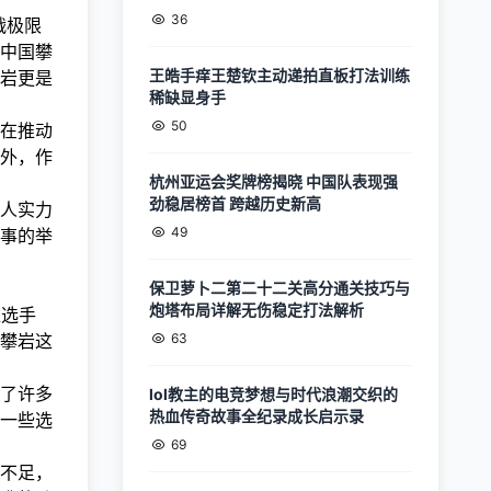
36
战极限
中国攀
王皓手痒王楚钦主动递拍直板打法训练
岩更是
稀缺显身手
50
在推动
外，作
杭州亚运会奖牌榜揭晓 中国队表现强
劲稳居榜首 跨越历史新高
人实力
49
事的举
保卫萝卜二第二十二关高分通关技巧与
炮塔布局详解无伤稳定打法解析
位选手
攀岩这
63
了许多
lol教主的电竞梦想与时代浪潮交织的
热血传奇故事全纪录成长启示录
一些选
69
不足，