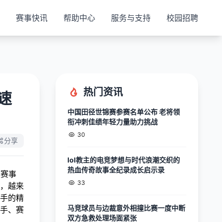
赛事快讯
帮助中心
服务与支持
校园招聘
热门资讯
速
中国田径世锦赛参赛名单公布 老将领
衔冲刺佳绩年轻力量助力挑战
30
分享
lol教主的电竞梦想与时代浪潮交织的
热血传奇故事全纪录成长启示录
次赛事
33
，越来
手的精
马竞球员与边裁意外相撞比赛一度中断
手、赛
双方急救处理场面紧张